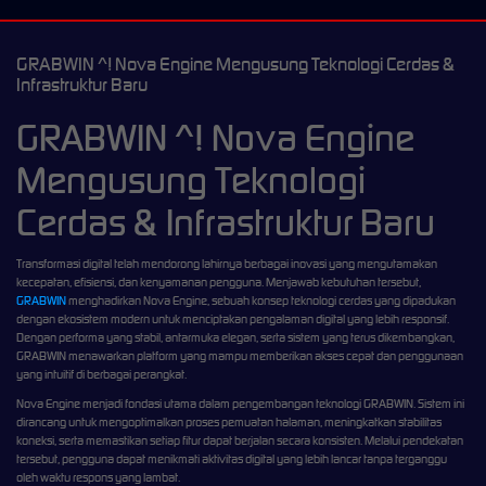
GRABWIN ^! Nova Engine Mengusung Teknologi Cerdas &
Infrastruktur Baru
GRABWIN ^! Nova Engine
Mengusung Teknologi
Cerdas & Infrastruktur Baru
Transformasi digital telah mendorong lahirnya berbagai inovasi yang mengutamakan
kecepatan, efisiensi, dan kenyamanan pengguna. Menjawab kebutuhan tersebut,
GRABWIN
menghadirkan Nova Engine, sebuah konsep teknologi cerdas yang dipadukan
dengan ekosistem modern untuk menciptakan pengalaman digital yang lebih responsif.
Dengan performa yang stabil, antarmuka elegan, serta sistem yang terus dikembangkan,
GRABWIN menawarkan platform yang mampu memberikan akses cepat dan penggunaan
yang intuitif di berbagai perangkat.
Nova Engine menjadi fondasi utama dalam pengembangan teknologi GRABWIN. Sistem ini
dirancang untuk mengoptimalkan proses pemuatan halaman, meningkatkan stabilitas
koneksi, serta memastikan setiap fitur dapat berjalan secara konsisten. Melalui pendekatan
tersebut, pengguna dapat menikmati aktivitas digital yang lebih lancar tanpa terganggu
oleh waktu respons yang lambat.