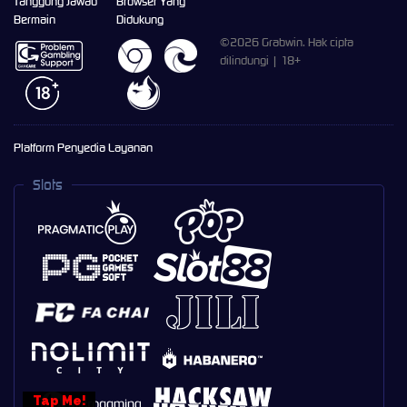
Tanggung Jawab
Browser Yang
Bermain
Didukung
©2026 Grabwin. Hak cipta
dilindungi | 18+
Platform Penyedia Layanan
Slots
Tap Me!