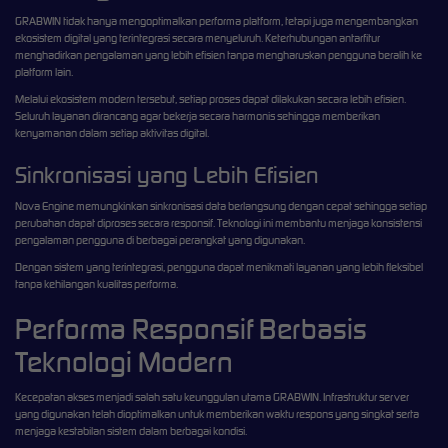
GRABWIN tidak hanya mengoptimalkan performa platform, tetapi juga mengembangkan
ekosistem digital yang terintegrasi secara menyeluruh. Keterhubungan antarfitur
menghadirkan pengalaman yang lebih efisien tanpa mengharuskan pengguna beralih ke
platform lain.
Melalui ekosistem modern tersebut, setiap proses dapat dilakukan secara lebih efisien.
Seluruh layanan dirancang agar bekerja secara harmonis sehingga memberikan
kenyamanan dalam setiap aktivitas digital.
Sinkronisasi yang Lebih Efisien
Nova Engine memungkinkan sinkronisasi data berlangsung dengan cepat sehingga setiap
perubahan dapat diproses secara responsif. Teknologi ini membantu menjaga konsistensi
pengalaman pengguna di berbagai perangkat yang digunakan.
Dengan sistem yang terintegrasi, pengguna dapat menikmati layanan yang lebih fleksibel
tanpa kehilangan kualitas performa.
Performa Responsif Berbasis
Teknologi Modern
Kecepatan akses menjadi salah satu keunggulan utama GRABWIN. Infrastruktur server
yang digunakan telah dioptimalkan untuk memberikan waktu respons yang singkat serta
menjaga kestabilan sistem dalam berbagai kondisi.