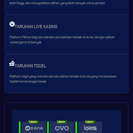
lebih tinggi, dan menyediakan pilihan yang lebih banyak untuk pemain.
TARUHAN LIVE KASINO
Platform Pilihan bagi perusahaan-perusahaan terbaik di dunia, dengan pilihan
variasi game terbanyak
TARUHAN TOGEL
Platform togel yang menarik dari perusahan terbaik di dunia yang menawarkan
hadiah kemenangan besar