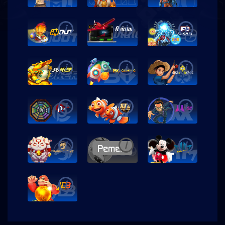
i
i
i
i
i
i
i
i
i
i
i
i
i