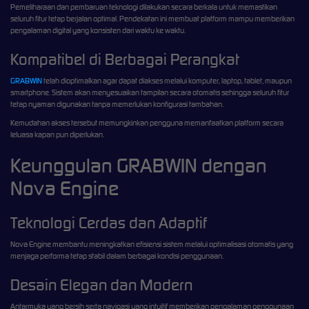
Pemeliharaan dan pembaruan teknologi dilakukan secara berkala untuk memastikan
seluruh fitur tetap berjalan optimal. Pendekatan ini membuat platform mampu memberikan
pengalaman digital yang konsisten dari waktu ke waktu.
Kompatibel di Berbagai Perangkat
GRABWIN
telah dioptimalkan agar dapat diakses melalui komputer, laptop, tablet, maupun
smartphone. Sistem akan menyesuaikan tampilan secara otomatis sehingga seluruh fitur
tetap nyaman digunakan tanpa memerlukan konfigurasi tambahan.
Kemudahan akses tersebut memungkinkan pengguna memanfaatkan platform secara
leluasa kapan pun diperlukan.
Keunggulan GRABWIN dengan
Nova Engine
Teknologi Cerdas dan Adaptif
Nova Engine membantu meningkatkan efisiensi sistem melalui optimalisasi otomatis yang
menjaga performa tetap stabil dalam berbagai kondisi penggunaan.
Desain Elegan dan Modern
Antarmuka yang bersih serta navigasi yang intuitif memberikan pengalaman penggunaan