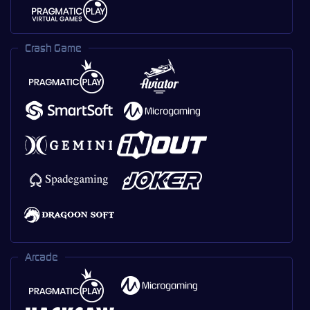
Crash Game
Arcade