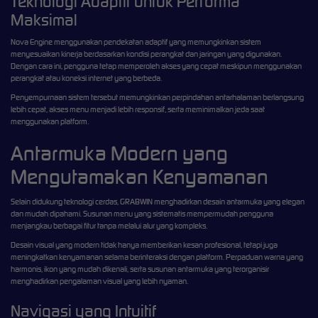
Teknologi Adaptif untuk Performa
Maksimal
Nova Engine menggunakan pendekatan adaptif yang memungkinkan sistem
menyesuaikan kinerja berdasarkan kondisi perangkat dan jaringan yang digunakan.
Dengan cara ini, pengguna tetap memperoleh akses yang cepat meskipun menggunakan
perangkat atau koneksi internet yang berbeda.
Penyempurnaan sistem tersebut memungkinkan perpindahan antarhalaman berlangsung
lebih cepat, akses menu menjadi lebih responsif, serta meminimalkan jeda saat
menggunakan platform.
Antarmuka Modern yang
Mengutamakan Kenyamanan
Selain didukung teknologi cerdas, GRABWIN menghadirkan desain antarmuka yang elegan
dan mudah dipahami. Susunan menu yang sistematis mempermudah pengguna
menjangkau berbagai fitur tanpa melalui alur yang kompleks.
Desain visual yang modern tidak hanya memberikan kesan profesional, tetapi juga
meningkatkan kenyamanan selama berinteraksi dengan platform. Perpaduan warna yang
harmonis, ikon yang mudah dikenali, serta susunan antarmuka yang terorganisir
menghadirkan pengalaman visual yang lebih nyaman.
Navigasi yang Intuitif