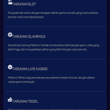
TARUHAN SLOT
Penyedia slot online dengan beragam pilihan game menarik yang memudahkan
pemain untuk mencapai jackpot
TARUHAN OLAHRAGA
Sportsbook Gaming Platform Terbaik menawarkan lebih banyak game, odds yang
lebih tinggi, dan menyediakan pilihan yang lebih banyak untuk pemain.
TARUHAN LIVE KASINO
Platform Pilihan bagi perusahaan-perusahaan terbaik di dunia, dengan pilihan
variasi game terbanyak
TARUHAN TOGEL