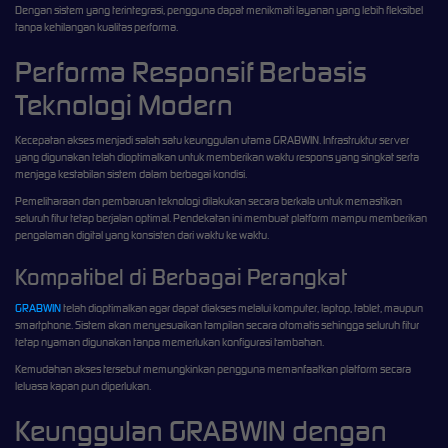
Dengan sistem yang terintegrasi, pengguna dapat menikmati layanan yang lebih fleksibel
tanpa kehilangan kualitas performa.
Performa Responsif Berbasis
Teknologi Modern
Kecepatan akses menjadi salah satu keunggulan utama GRABWIN. Infrastruktur server
yang digunakan telah dioptimalkan untuk memberikan waktu respons yang singkat serta
menjaga kestabilan sistem dalam berbagai kondisi.
Pemeliharaan dan pembaruan teknologi dilakukan secara berkala untuk memastikan
seluruh fitur tetap berjalan optimal. Pendekatan ini membuat platform mampu memberikan
pengalaman digital yang konsisten dari waktu ke waktu.
Kompatibel di Berbagai Perangkat
GRABWIN
telah dioptimalkan agar dapat diakses melalui komputer, laptop, tablet, maupun
smartphone. Sistem akan menyesuaikan tampilan secara otomatis sehingga seluruh fitur
tetap nyaman digunakan tanpa memerlukan konfigurasi tambahan.
Kemudahan akses tersebut memungkinkan pengguna memanfaatkan platform secara
leluasa kapan pun diperlukan.
Keunggulan GRABWIN dengan