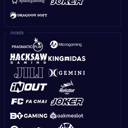
Arcade