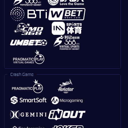
Crash Game