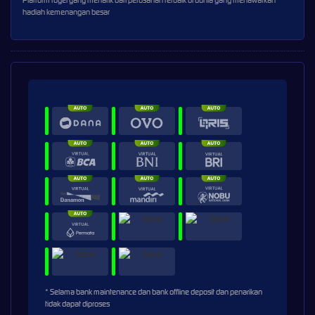
Platform togel yang menarik dari perusahan terbaik di dunia yang menawarkan
hadiah kemenangan besar
* Selama bank maintenance dan bank offline deposit dan penarikan
tidak dapat diproses