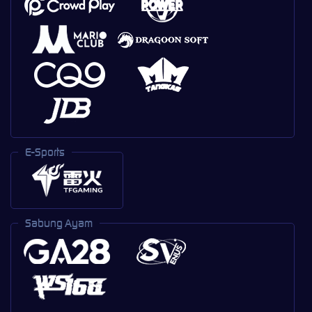
E-Sports
Sabung Ayam