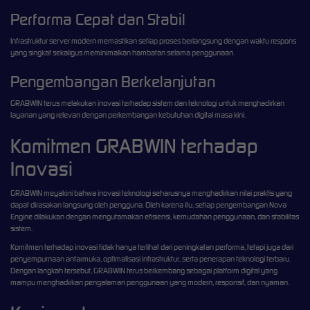
Performa Cepat dan Stabil
Infrastruktur server modern memastikan setiap proses berlangsung dengan waktu respons
yang singkat sekaligus meminimalkan hambatan selama penggunaan.
Pengembangan Berkelanjutan
GRABWIN terus melakukan inovasi terhadap sistem dan teknologi untuk menghadirkan
layanan yang relevan dengan perkembangan kebutuhan digital masa kini.
Komitmen GRABWIN terhadap
Inovasi
GRABWIN meyakini bahwa inovasi teknologi seharusnya menghadirkan nilai praktis yang
dapat dirasakan langsung oleh pengguna. Oleh karena itu, setiap pengembangan Nova
Engine dilakukan dengan mengutamakan efisiensi, kemudahan penggunaan, dan stabilitas
sistem.
Komitmen terhadap inovasi tidak hanya terlihat dari peningkatan performa, tetapi juga dari
penyempurnaan antarmuka, optimalisasi infrastruktur, serta penerapan teknologi terbaru.
Dengan langkah tersebut, GRABWIN terus berkembang sebagai platform digital yang
mampu menghadirkan pengalaman penggunaan yang modern, responsif, dan nyaman.