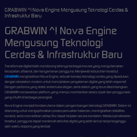
GRABWIN ^! Nova Engine Mengusung Teknologi Cerdas &
Infrastruktur Baru
GRABWIN ^! Nova Engine
Mengusung Teknologi
Cerdas & Infrastruktur Baru
Transformasi digital telah mendorong lahirnya berbagai inovasi yang mengutamakan
kecepatan, efisiensi, dan kenyamanan pengguna. Menjawab kebutuhan tersebut,
GRABWIN
menghadirkan Nova Engine, sebuah konsep teknologi cerdas yang dipadukan
dengan ekosistem modern untuk menciptakan pengalaman digital yang lebih responsif.
Dengan performa yang stabil, antarmuka elegan, serta sistem yang terus dikembangkan,
GRABWIN menawarkan platform yang mampu memberikan akses cepat dan penggunaan
yang intuitif di berbagai perangkat.
Nova Engine menjadi fondasi utama dalam pengembangan teknologi GRABWIN. Sistem ini
dirancang untuk mengoptimalkan proses pemuatan halaman, meningkatkan stabilitas
koneksi, serta memastikan setiap fitur dapat berjalan secara konsisten. Melalui pendekatan
tersebut, pengguna dapat menikmati aktivitas digital yang lebih lancar tanpa terganggu
oleh waktu respons yang lambat.