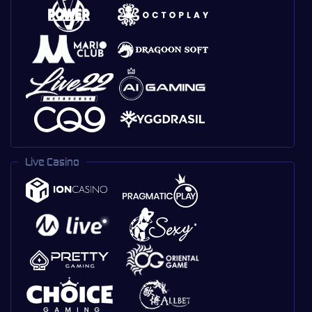
Live Casino