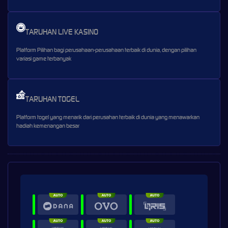
TARUHAN LIVE KASINO
Platform Pilihan bagi perusahaan-perusahaan terbaik di dunia, dengan pilihan
variasi game terbanyak
TARUHAN TOGEL
Platform togel yang menarik dari perusahan terbaik di dunia yang menawarkan
hadiah kemenangan besar