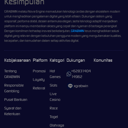
Kesimpulan
GRABWIN melalui Nova Engine memadukan teknologi cerdas dengan ekosistem modern
untuk menghadirkan pengalaman digital yang lebih efisien. Dukungan sistem yang
responsif, performa stabil, desain antarmuka elegan, serta teknologi adaptif menjadikan
platform ini mampu memberikan akses yang cepat dan nyaman di berbagai perangkat.
Dengan komitmen terhadap inovasi berkelanjutan,
GRABWIN
terus menghadirkan solusi
digital yang relevan dengan kebutuhan pengguna modern yang mengutamakan kualitas,
kecepatan, dan kemudahan dalam setiap aktivitas digital.
Kebijaksanaan
Platform
Kategori
Dukungan
Komunitas
Tentang
Promosi
Hot
+62831404
GRABWIN
Games
14962
Loyalty
Responsible
Slots
xgrabwin
Referral
Gambling
Live
Pusat Bantuan
Casino
Syarat dan
Race
Ketentuan
Togel
Olahraga