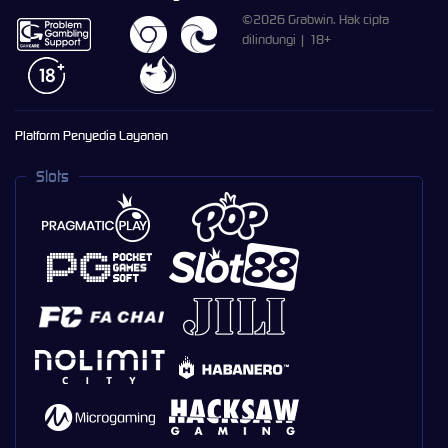
©2026 Grabwin. Hak cipta
dilindungi | 18+
Platform Penyedia Layanan
Slots