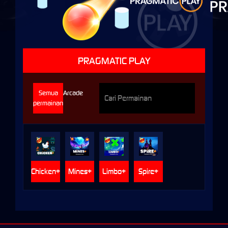
PRAGMATIC PLAY
Semua
Arcade
permainan
Chicken+
Mines+
Limbo+
Spire+