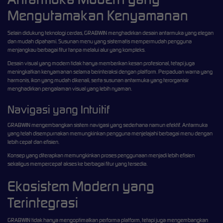
Mengutamakan Kenyamanan
Selain didukung teknologi cerdas, GRABWIN menghadirkan desain antarmuka yang elegan
dan mudah dipahami. Susunan menu yang sistematis mempermudah pengguna
menjangkau berbagai fitur tanpa melalui alur yang kompleks.
Desain visual yang modern tidak hanya memberikan kesan profesional, tetapi juga
meningkatkan kenyamanan selama berinteraksi dengan platform. Perpaduan warna yang
harmonis, ikon yang mudah dikenali, serta susunan antarmuka yang terorganisir
menghadirkan pengalaman visual yang lebih nyaman.
Navigasi yang Intuitif
GRABWIN mengembangkan sistem navigasi yang sederhana namun efektif. Antarmuka
yang telah disempurnakan memungkinkan pengguna menjelajahi berbagai menu dengan
lebih cepat dan efisien.
Konsep yang diterapkan memungkinkan proses penggunaan menjadi lebih efisien
sekaligus mempercepat akses ke berbagai fitur yang tersedia.
Ekosistem Modern yang
Terintegrasi
GRABWIN tidak hanya mengoptimalkan performa platform, tetapi juga mengembangkan