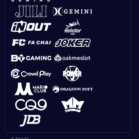
E-Sports