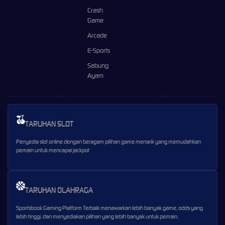
Crash
Game
Arcade
E-Sports
Sabung
Ayam
TARUHAN SLOT
Penyedia slot online dengan beragam pilihan game menarik yang memudahkan
pemain untuk mencapai jackpot
TARUHAN OLAHRAGA
Sportsbook Gaming Platform Terbaik menawarkan lebih banyak game, odds yang
lebih tinggi, dan menyediakan pilihan yang lebih banyak untuk pemain.