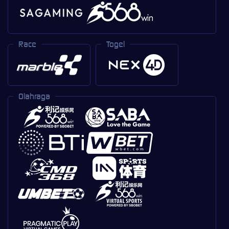
Race
Togel
Olahraga