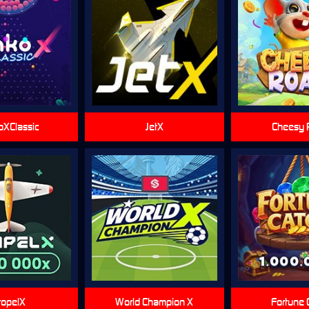
oXClassic
JetX
Cheesy 
ropelX
World Champion X
Fortune 