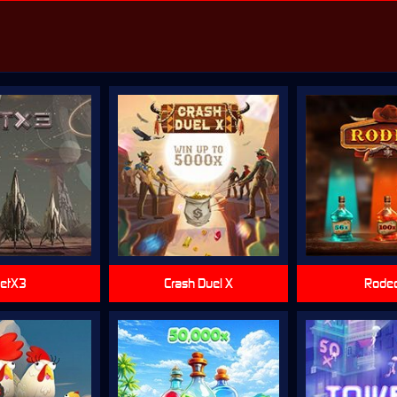
JetX3
Crash Duel X
Rode