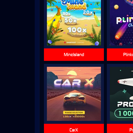
MineIsland
Plink
CarX
P