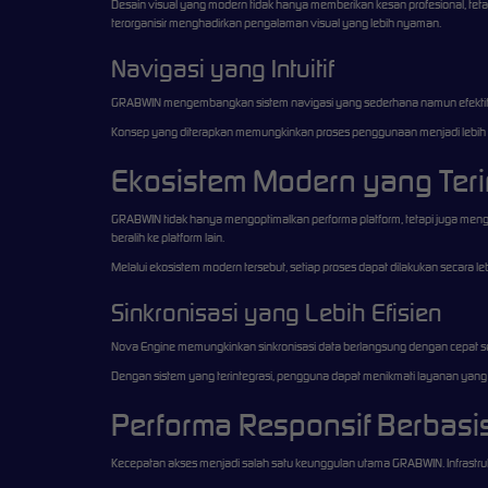
Desain visual yang modern tidak hanya memberikan kesan profesional, te
terorganisir menghadirkan pengalaman visual yang lebih nyaman.
Navigasi yang Intuitif
GRABWIN mengembangkan sistem navigasi yang sederhana namun efektif. 
Konsep yang diterapkan memungkinkan proses penggunaan menjadi lebih efi
Ekosistem Modern yang Teri
GRABWIN tidak hanya mengoptimalkan performa platform, tetapi juga meng
beralih ke platform lain.
Melalui ekosistem modern tersebut, setiap proses dapat dilakukan secara l
Sinkronisasi yang Lebih Efisien
Nova Engine memungkinkan sinkronisasi data berlangsung dengan cepat se
Dengan sistem yang terintegrasi, pengguna dapat menikmati layanan yang le
Performa Responsif Berbasi
Kecepatan akses menjadi salah satu keunggulan utama GRABWIN. Infrastruk