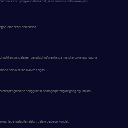
harmonis, ikon yang mudah dikenali, serta susunan antarmuka yang
n lebih cepat dan efisien.
enghadirkan pengalaman yang lebih efisien tanpa mengharuskan pengguna
nan dalam setiap aktivitas digital.
sistensi pengalaman pengguna di berbagai perangkat yang digunakan.
 menjaga kestabilan sistem dalam berbagai kondisi.