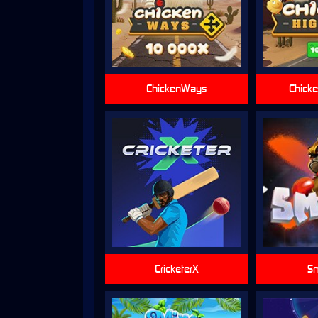
ChickenWays
Chick
CricketerX
S