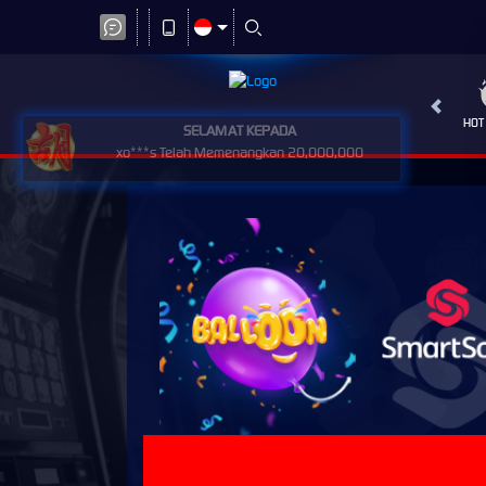
HOT
SELAMAT KEPADA
xo***s Telah Memenangkan 20,000,000