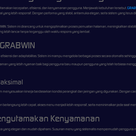
ngutamakan kecepatan, efisiensi, dan kenyamanan pengguna. Menjawab kebutuhan tersebut,
GRAB
l yang lebih responsif. Dengan performa yang stabil, antarmuka elegan, serta sistem yang t
 Sistem ini dirancang untuk mengoptimalkan proses pemuatan halaman, meningkatkan stabilitas k
ang lebih lancar tanpa terganggu oleh waktu respons yang lambat.
i GRABWIN
siensi dan adaptabilitas. Sistem ini mampu mengelola berbagai proses secara otomatis sehingga
 yang lebih nyaman baik bagi pengguna baru maupun pengguna yang telah terbiasa menggunakan
Maksimal
enyesuaikan kinerja berdasarkan kondisi perangkat dan jaringan yang digunakan. Dengan car
erlangsung lebih cepat, akses menu menjadi lebih responsif, serta meminimalkan jeda saat me
engutamakan Kenyamanan
ka yang elegan dan mudah dipahami. Susunan menu yang sistematis mempermudah pengguna menj