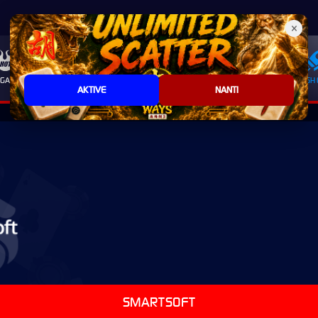
×
 GAMES
SLOTS
LIVE CASINO
RACE
TOGEL
OLAHRAGA
CRASH
AKTIVE
NANTI
SMARTSOFT