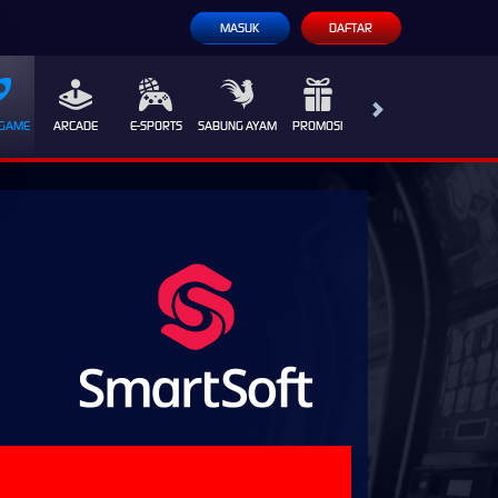
MASUK
DAFTAR
 GAME
ARCADE
E-SPORTS
SABUNG AYAM
PROMOSI