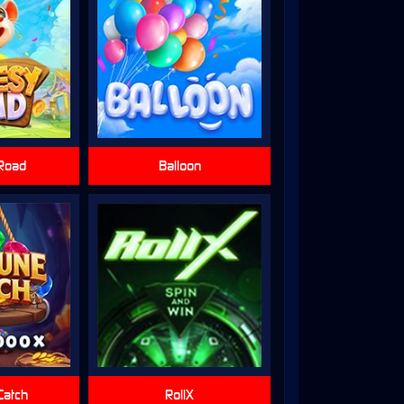
Road
Balloon
Catch
RollX