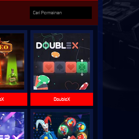
oX
DoubleX