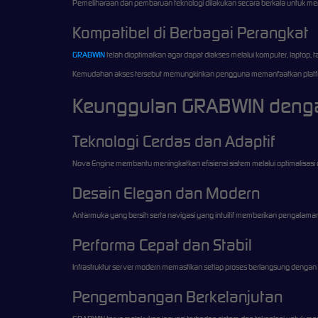
Pemeliharaan dan pembaruan teknologi dilakukan secara berkala untuk mema
Kompatibel di Berbagai Perangkat
GRABWIN
telah dioptimalkan agar dapat diakses melalui komputer, laptop
Kemudahan akses tersebut memungkinkan pengguna memanfaatkan platform
Keunggulan GRABWIN deng
Teknologi Cerdas dan Adaptif
Nova Engine membantu meningkatkan efisiensi sistem melalui optimalisasi
Desain Elegan dan Modern
Antarmuka yang bersih serta navigasi yang intuitif memberikan pengala
Performa Cepat dan Stabil
Infrastruktur server modern memastikan setiap proses berlangsung deng
Pengembangan Berkelanjutan