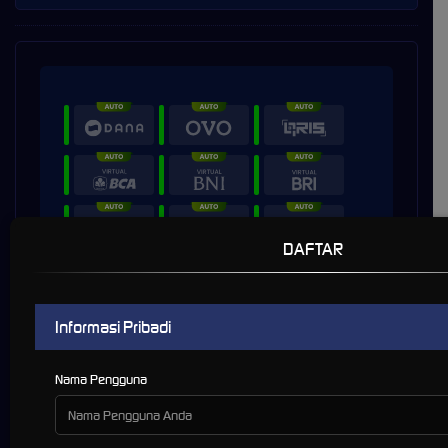
DAFTAR
Informasi Pribadi
* Selama bank maintenance dan bank offline deposit dan
Nama Pengguna
penarikan tidak dapat diproses