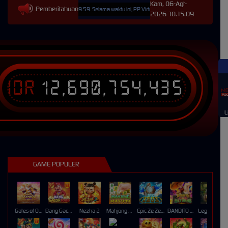
Kam, 06-Agt-
Pemberitahuan
 sampai 30-Sep-2026 14.59.59. Selama waktu ini, PP Virtual Sports permainan tidak akan terse
2026 10.15.09
IDR
12,690,754,435
L
GAME POPULER
Gates of Olympus POP
Bang Gacor 1000
Nezha 2
Mahjong MaxWin
Epic Ze Zeus
BANDITO RETURNS
Legacy of Kong Maxways