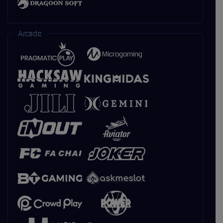
Arcade