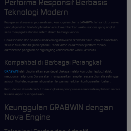
Performa Responsif Berbasis
Teknologi Modern
Kecepatan akses menjadi salah satu keunggulan utama GRABWIN. Infrastruktur server
yang digunakan telah dioptimalkan untuk memberikan waktu respons yang singkat
serta menjaga kestabilan sistem dalam berbagai kondisi.
Pemeliharaan dan pembaruan teknologi dilakukan secara berkala untuk memastikan
seluruh fitur tetap berjalan optimal. Pendekatan ini membuat platform mampu
memberikan pengalaman digital yang konsisten dari waktu ke waktu.
Kompatibel di Berbagai Perangkat
GRABWIN
telah dioptimalkan agar dapat diakses melalui komputer, laptop, tablet,
maupun smartphone. Sistem akan menyesuaikan tampilan secara otomatis sehingga
seluruh fitur tetap nyaman digunakan tanpa memerlukan konfigurasi tambahan.
Kemudahan akses tersebut memungkinkan pengguna memanfaatkan platform secara
leluasa kapan pun diperlukan.
Keunggulan GRABWIN dengan
Nova Engine