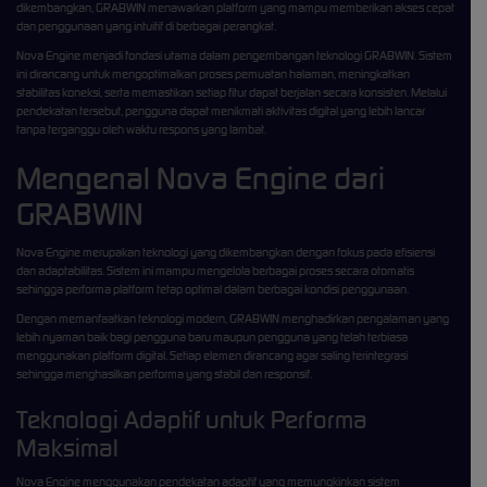
dikembangkan, GRABWIN menawarkan platform yang mampu memberikan akses cepat
dan penggunaan yang intuitif di berbagai perangkat.
Nova Engine menjadi fondasi utama dalam pengembangan teknologi GRABWIN. Sistem
ini dirancang untuk mengoptimalkan proses pemuatan halaman, meningkatkan
stabilitas koneksi, serta memastikan setiap fitur dapat berjalan secara konsisten. Melalui
pendekatan tersebut, pengguna dapat menikmati aktivitas digital yang lebih lancar
tanpa terganggu oleh waktu respons yang lambat.
Mengenal Nova Engine dari
GRABWIN
Nova Engine merupakan teknologi yang dikembangkan dengan fokus pada efisiensi
dan adaptabilitas. Sistem ini mampu mengelola berbagai proses secara otomatis
sehingga performa platform tetap optimal dalam berbagai kondisi penggunaan.
Dengan memanfaatkan teknologi modern, GRABWIN menghadirkan pengalaman yang
lebih nyaman baik bagi pengguna baru maupun pengguna yang telah terbiasa
menggunakan platform digital. Setiap elemen dirancang agar saling terintegrasi
sehingga menghasilkan performa yang stabil dan responsif.
Teknologi Adaptif untuk Performa
Maksimal
Nova Engine menggunakan pendekatan adaptif yang memungkinkan sistem