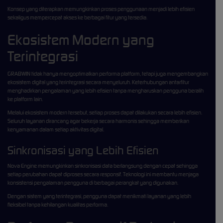
Konsep yang diterapkan memungkinkan proses penggunaan menjadi lebih efisien
sekaligus mempercepat akses ke berbagai fitur yang tersedia.
Ekosistem Modern yang
Terintegrasi
GRABWIN tidak hanya mengoptimalkan performa platform, tetapi juga mengembangkan
ekosistem digital yang terintegrasi secara menyeluruh. Keterhubungan antarfitur
menghadirkan pengalaman yang lebih efisien tanpa mengharuskan pengguna beralih
ke platform lain.
Melalui ekosistem modern tersebut, setiap proses dapat dilakukan secara lebih efisien.
Seluruh layanan dirancang agar bekerja secara harmonis sehingga memberikan
kenyamanan dalam setiap aktivitas digital.
Sinkronisasi yang Lebih Efisien
Nova Engine memungkinkan sinkronisasi data berlangsung dengan cepat sehingga
setiap perubahan dapat diproses secara responsif. Teknologi ini membantu menjaga
konsistensi pengalaman pengguna di berbagai perangkat yang digunakan.
Dengan sistem yang terintegrasi, pengguna dapat menikmati layanan yang lebih
fleksibel tanpa kehilangan kualitas performa.