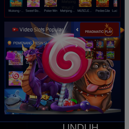
Wukong - Black Scatter
Sweet Bonanza 2500
Poker Win
Mahjong Ways 2
MUSCLE FORTUNE CAT
Pedas Gila
Lucky Neko
Video Slots Popular
PEMENANG MESIN SLOT
master****e
IDR
30,000,000.00
Gates of Olympus 1000
j****5
IDR
12,715,000.00
Sweet Bonanza 2500
jac****t
IDR
12,465,950.00
Gates of Olympus Super
Scatter
horeh****y
IDR
4,597,200.00
UNDUH
Starlight Princess