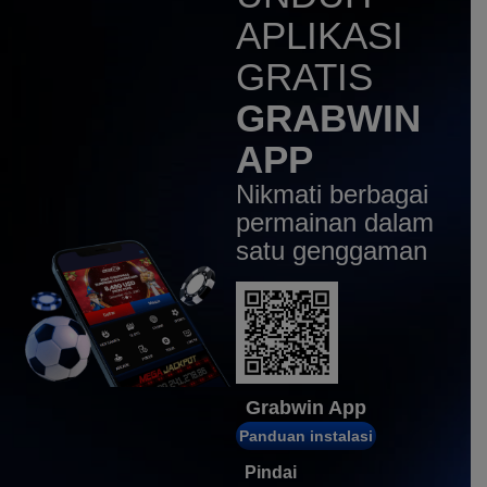
APLIKASI
jac****t
IDR
4,182,650.00
GRATIS
Gates of Olympus Super
Scatter
GRABWIN
j****5
APP
IDR
3,800,000.00
Sweet Bonanza 2500
Nikmati berbagai
g***1
permainan dalam
IDR
3,595,600.00
satu genggaman
Gates of Olympus Super
Scatter
banja****1
IDR
3,236,830.00
Gates of Olympus 1000
waw****0
IDR
3,081,880.00
Grabwin App
Rujak Bonanza 1000
Panduan instalasi
bul****9
Pindai
IDR
2,984,500.00