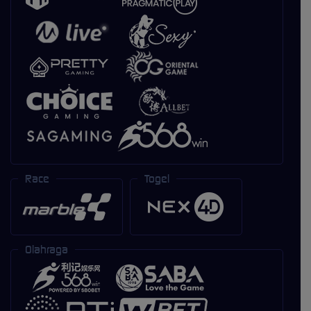
Race
Togel
Olahraga