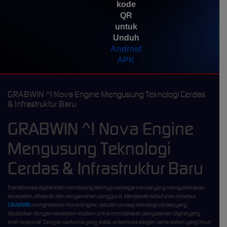
kode
Sweet Bonanza 2500
QR
untuk
Unduh
Android
APK
GRABWIN ^! Nova Engine Mengusung Teknologi Cerdas
& Infrastruktur Baru
GRABWIN ^! Nova Engine
Mengusung Teknologi
Cerdas & Infrastruktur Baru
Transformasi digital telah mendorong lahirnya berbagai inovasi yang mengutamakan
kecepatan, efisiensi, dan kenyamanan pengguna. Menjawab kebutuhan tersebut,
GRABWIN
menghadirkan Nova Engine, sebuah konsep teknologi cerdas yang
dipadukan dengan ekosistem modern untuk menciptakan pengalaman digital yang
lebih responsif. Dengan performa yang stabil, antarmuka elegan, serta sistem yang terus