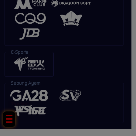
E-Sports
Sabung Ayam
Tap Me!