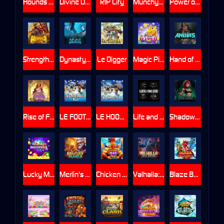
Hounds Of Hell
Divine Drop
RIP City
Munchy Milo
Power of 10
Strength Of Hercules
Dynasty of Death
Le Digger
Magic Piggy OG
Hand of Anubis
Rise of Fortuna
LE FOOTBALL FAN
LE HOOLIGAN
Life and Death
Shadow Treasure
Lucky Multifruit
Merlin's Mania
Chicken Man
Valhalla: Wild Winter
Blaze Buddies