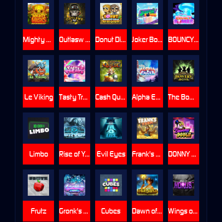
Mighty Masks
Outlasw Inc
Donut Division
Joker Bombs
BOUNCY BOMBS
Le Viking
Tasty Treats
Cash Quest
Alpha Eagle
The Bowery Boys
Limbo
Rise of Ymir
Evil Eyes
Frank's Farm
DONNY DOUGH
Frutz
Gronk's Gems
Cubes
Dawn of Kings
Wings of Horus