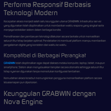
Performa Responsif Berbasis
Teknologi Modern
Kecepatan akses menjadi salah satu keunggulan utama GRABWIN. Infrastruktur server
yang digunakan telah dioptimalkan untuk memberikan waktu respons yang singkat serta
menjaga kestabilan sistem dalam berbagai kondisi.
Pemeliharaan dan pembaruan teknologi dilakukan secara berkala untuk memastikan
seluruh fitur tetap berjalan optimal. Pendekatan ini membuat platform mampu memberikan
pengalaman digital yang konsisten dari waktu ke waktu.
Kompatibel di Berbagai Perangkat
GRABWIN
telah dioptimalkan agar dapat diakses melalui komputer, laptop, tablet, maupun
smartphone. Sistem akan menyesuaikan tampilan secara otomatis sehingga seluruh fitur
tetap nyaman digunakan tanpa memerlukan konfigurasi tambahan.
Kemudahan akses tersebut memungkinkan pengguna memanfaatkan platform secara
leluasa kapan pun diperlukan.
Keunggulan GRABWIN dengan
Nova Engine