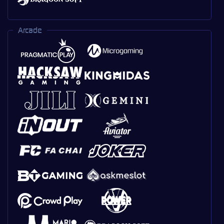
Arcade