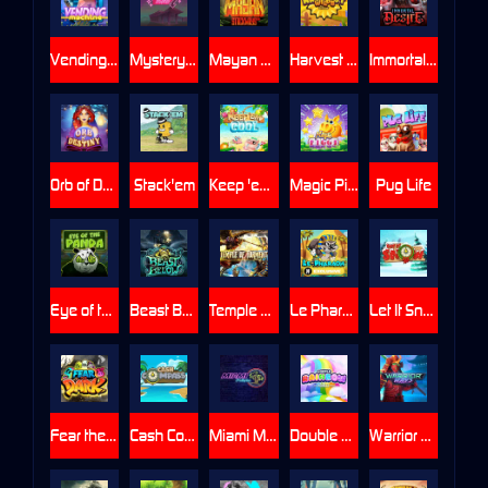
Vending Machine
Mystery Motel
Mayan Stackways
Harvest Wilds
Immortal Desire
Orb of Destiny
Stack'em
Keep 'em Cool
Magic Piggy
Pug Life
Eye of the Panda
Beast Below
Temple of Torment
Le Pharaoh
Let It Snow
Fear the Dark
Cash Compass
Miami Multiplier
Double Rainbow
Warrior Ways