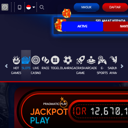
MASUK
DAFTAR
AKTIVE
NANTI
HOT
SLOTS
LIVE
RACE
TOGEL
OLAHRAGA
CRASH
ARCADE
E-
SABUNG
PROM
GAMES
CASINO
GAME
SPORTS
AYAM
IDR
12,670,
JACKPOT
PLAY