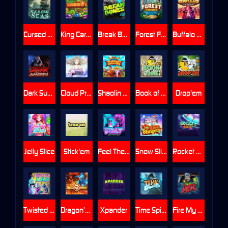
Cursed Seas
King Carrot
Break Bones
Forest Fortune
Buffalo Stack'n'Sync
Dark Summoning
Cloud Princess
Shaolin Master
Book of Time
Drop'em
Jelly Slice
Stick'em
Feel The Beat
Snow Slingers
Rocket Reels
Twisted Lab
Dragon’s Domain
Xpander
Time Spinners
Fire My Laser