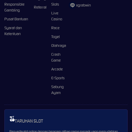
Responsible
Slots
xgrabwin
Referral
Gambling
Live
Pusat Bantuan
Casino
Syarat dan
Race
Ketentuan
Togel
Olahraga
Crash
Game
Arcade
E-Sports
Sabung
Ayam
TARUHAN SLOT
Penyedia slot online dengan beragam pilihan game menarik yang memudahkan