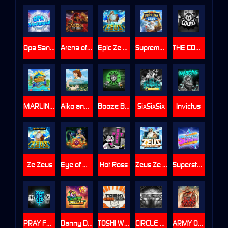
Opa Santorini!
Arena of Iron
Epic Ze Zeus
Supreme Zeus
THE COUNT
MARLIN MASTERS: THE BIG HAUL
Aiko and the Wind Spirit
Booze Bash
SixSixSix
Invictus
Ze Zeus
Eye of Medusa
Hot Ross
Zeus Ze Zecond
Superstar Sevens
PRAY FOR SIX
Danny Dollar
TOSHI WAYS CLUB
CIRCLE OF LIFE
ARMY OF ARES