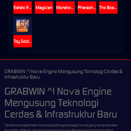
Estate Rich Man
Magician
Monster Pop
Pharaoh Treasures
The Beauties
Toy Soldiers
GRABWIN ^! Nova Engine Mengusung Teknologi Cerdas &
Infrastruktur Baru
GRABWIN ^! Nova Engine
Mengusung Teknologi
Cerdas & Infrastruktur Baru
Transformasi digital telah mendorong lahirnya berbagai inovasi yang mengutamakan
kecepatan, efisiensi, dan kenyamanan pengguna. Menjawab kebutuhan tersebut,