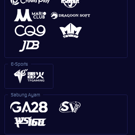
E-Sports
Sabung Ayam