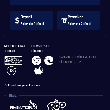
Deposit
Penarikan
Rata-rata 1 Menit
Rata-rata 3 Menit
Tanggung Jawab
Browser Yang
Bermain
Didukung
©2026 Grabwin. Hak cipta
dilindungi | 18+
Platform Penyedia Layanan
Slots