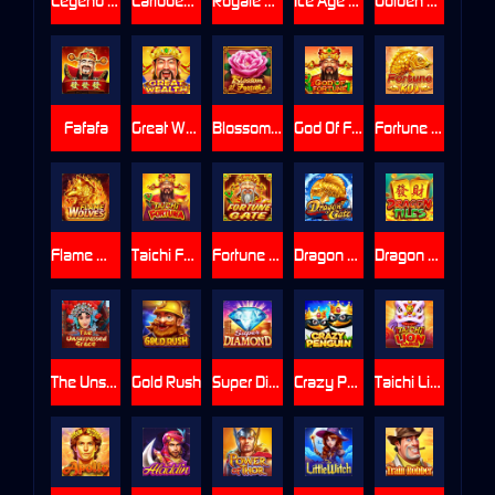
Legend of Aztec
Caribbean Treasure
Royale Expedition
Ice Age Mammoths
Golden Wuzetian
Fafafa
Great Wealth
Blossom of Fortune
God Of Fortune
Fortune Koi
Flame Wolves
Taichi Fortuna
Fortune Gate
Dragon Gate
Dragon Tiles
The Unsurpassed Grace
Gold Rush
Super Diamond
Crazy Penguin
Taichi Lion Dance