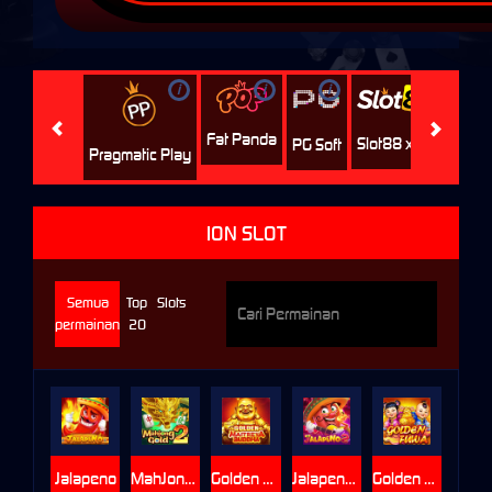
i
i
i
i
i
Facha
Fat Panda
Slot88 x PP
PG Soft
Pragmatic Play
ION SLOT
Semua
Top
Slots
permainan
20
Jalapeno
MahJong Gold 2
Golden Maitreya Buddha
Jalapeno 2
Golden Fuwa