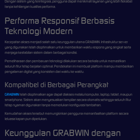
Dengan sistem yang terintegrasi, pengguna dapat menikmati layanan yang lebih fleksibel
tanpa kehilangan kualitas performa.
Performa Responsif Berbasis
Teknologi Modern
Kecepatan akses menjadi salah satu keunggulan utama GRABWIN. Infrastruktur server
yang digunakan telah dioptimalkan untuk memberikan waktu respons yang singkat serta
menjaga kestabilan sistem dalam berbagai kondisi.
Pemeliharaan dan pembaruan teknologi dilakukan secara berkala untuk memastikan
seluruh fitur tetap berjalan optimal. Pendekatan ini membuat platform mampu memberikan
pengalaman digital yang konsisten dari waktu ke waktu.
Kompatibel di Berbagai Perangkat
GRABWIN
telah dioptimalkan agar dapat diakses melalui komputer, laptop, tablet, maupun
smartphone. Sistem akan menyesuaikan tampilan secara otomatis sehingga seluruh fitur
tetap nyaman digunakan tanpa memerlukan konfigurasi tambahan.
Kemudahan akses tersebut memungkinkan pengguna memanfaatkan platform secara
leluasa kapan pun diperlukan.
Keunggulan GRABWIN dengan