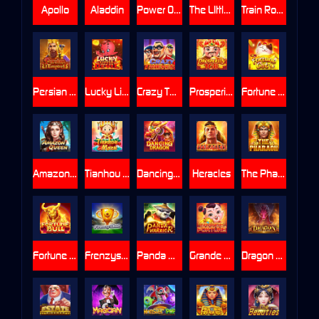
Apollo
Aladdin
Power Of Thor
The LIttle Witch
Train Robber
Persian Empire
Lucky Little Devil
Crazy Thieves
Prosperity 168
Fortune Cat
Amazon Queen
Tianhou Mazu
Dancing Dragon
Heracles
The Pharaoh
Fortune Bull
Frenzyshot
Panda Warrior
Grande Fortune
Dragon Treasure