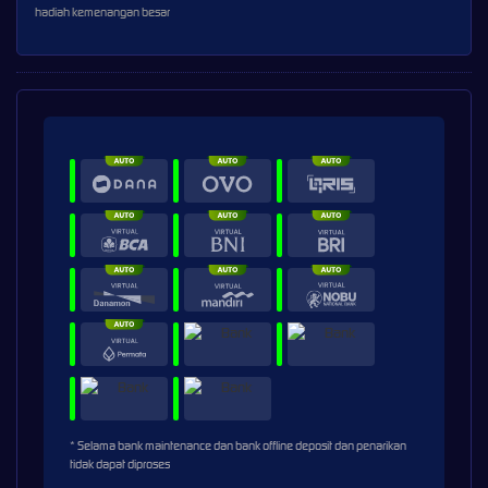
hadiah kemenangan besar
* Selama bank maintenance dan bank offline deposit dan penarikan
tidak dapat diproses