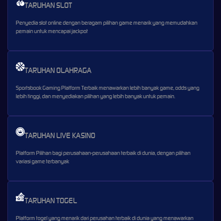
TARUHAN SLOT
Penyedia slot online dengan beragam pilihan game menarik yang memudahkan
pemain untuk mencapai jackpot
TARUHAN OLAHRAGA
Sportsbook Gaming Platform Terbaik menawarkan lebih banyak game, odds yang
lebih tinggi, dan menyediakan pilihan yang lebih banyak untuk pemain.
TARUHAN LIVE KASINO
Platform Pilihan bagi perusahaan-perusahaan terbaik di dunia, dengan pilihan
variasi game terbanyak
TARUHAN TOGEL
Platform togel yang menarik dari perusahan terbaik di dunia yang menawarkan