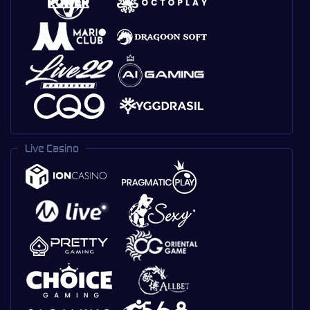
Live Casino