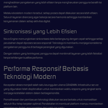
menghadirkan pengalaman yang lebih efisien tanpa mengharuskan pengguna beralih ke
platform lain.
Melalui ekosistem modern tersebut, setiap proses dapat dilakukan secara lebih efisien.
Seluruh layanan dirancang agar bekerja secara harmonis sehingga memberikan
kenyamanan dalam setiap aktivitas digital.
Sinkronisasi yang Lebih Efisien
Nova Engine memungkinkan sinkronisasi data berlangsung dengan cepat sehingga setiap
perubahan dapat diproses secara responsif. Teknologi ini membantu menjaga konsistensi
pengalaman pengguna di berbagai perangkat yang digunakan.
Dengan sistem yang terintegrasi, pengguna dapat menikmati layanan yang lebih fleksibel
tanpa kehilangan kualitas performa.
Performa Responsif Berbasis
Teknologi Modern
Kecepatan akses menjadi salah satu keunggulan utama GRABWIN. Infrastruktur server
yang digunakan telah dioptimalkan untuk memberikan waktu respons yang singkat serta
menjaga kestabilan sistem dalam berbagai kondisi.
Pemeliharaan dan pembaruan teknologi dilakukan secara berkala untuk memastikan
seluruh fitur tetap berjalan optimal. Pendekatan ini membuat platform mampu memberikan
pengalaman digital yang konsisten dari waktu ke waktu.