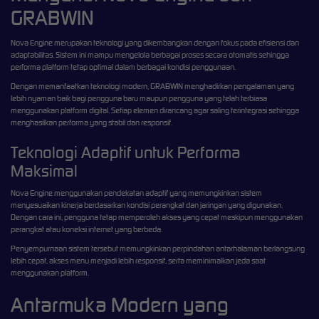
GRABWIN
Nova Engine merupakan teknologi yang dikembangkan dengan fokus pada efisiensi dan
adaptabilitas. Sistem ini mampu mengelola berbagai proses secara otomatis sehingga
performa platform tetap optimal dalam berbagai kondisi penggunaan.
Dengan memanfaatkan teknologi modern, GRABWIN menghadirkan pengalaman yang
lebih nyaman baik bagi pengguna baru maupun pengguna yang telah terbiasa
menggunakan platform digital. Setiap elemen dirancang agar saling terintegrasi sehingga
menghasilkan performa yang stabil dan responsif.
Teknologi Adaptif untuk Performa
Maksimal
Nova Engine menggunakan pendekatan adaptif yang memungkinkan sistem
menyesuaikan kinerja berdasarkan kondisi perangkat dan jaringan yang digunakan.
Dengan cara ini, pengguna tetap memperoleh akses yang cepat meskipun menggunakan
perangkat atau koneksi internet yang berbeda.
Penyempurnaan sistem tersebut memungkinkan perpindahan antarhalaman berlangsung
lebih cepat, akses menu menjadi lebih responsif, serta meminimalkan jeda saat
menggunakan platform.
Antarmuka Modern yang