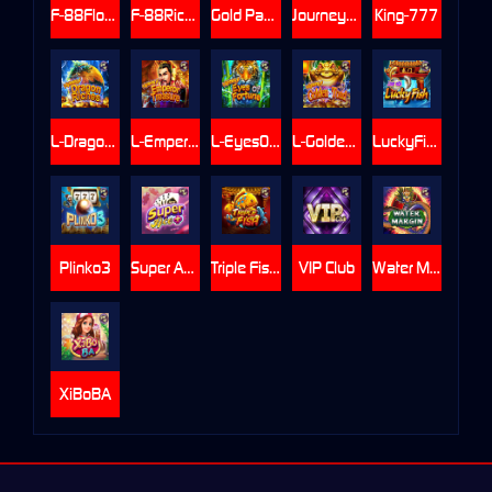
F-88Flower(H5)
F-88Riches(H5)
Gold Panda(H5)
JourneyToTheWest
King-777
L-DragonRiches
L-EmperorTreasure
L-EyesOfFortune
L-GoldenToad
LuckyFish
Plinko3
Super Ace+
Triple Fish(H5)
VIP Club
Water Margin(H5)
XiBoBA