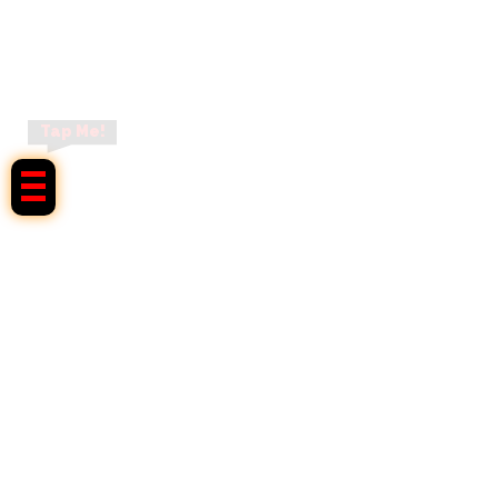
Tap Me!